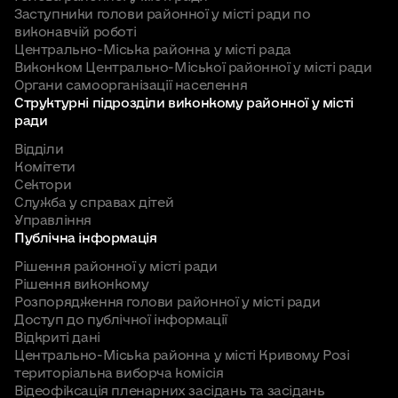
відповідальністю «Сервіс-
1.8 загальний відділ
Заступники голови районної у місті ради по
Сергійович
центр побутового
виконавчій роботі
обслуговування»
Центрально-Міська районна у місті рада
1.9 відділ розвитку електронних інформаційних
Виконком Центрально-Міської районної у місті ради
ресурсів та технічного захисту інформації
Органи самоорганізації населення
директор Комунального
Структурні підрозділи виконкому районної у місті
некомерційного
1.10 відділ бухгалтерського обліку
Маков Андрій
ради
підприємства «Криворізька
Валерійович
міська лікарня №3»
Відділи
1.11 відділ закупівель
Комітети
Криворізької міської ради
Сектори
Служба у справах дітей
1.12 відділ з питань земельних відносин
Соколовський
голова благодійного фонду
Управління
Станіслав
«Громадська ініціатива
Публічна інформація
1.13 відділ ведення Державного реєстру
Володимирович
мешканців Кривбасу»
Рішення районної у місті ради
виборців
Рішення виконкому
Розпорядження голови районної у місті ради
директор Комунального
1.14 відділ культури
Доступ до публічної інформації
підприємства
Відкриті дані
Чирка Назар
«Криворізький академічний
1.15 комітет у справах сім`ї та молоді
Центрально-Міська районна у місті Кривому Розі
Юрійович
міський театр драми та
територіальна виборча комісія
музичної комедії імені
Відеофіксація пленарних засідань та засідань
Тараса Шевченка»
1.16 комітет по фізичній культурі і спорту