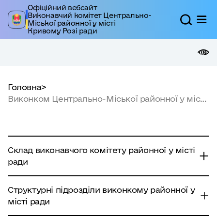
Офіційний вебсайт
Виконавчий комітет Центрально-
Міської районної у місті
Кривому Розі ради
Головна
>
Виконком Центрально-Міської районної у місті
ради
Склад виконавчого комітету районної у місті
ради
Структурні підрозділи виконкому районної у
Белоусова
місті ради
Катерина
голова районної у місті ради
Олегівна