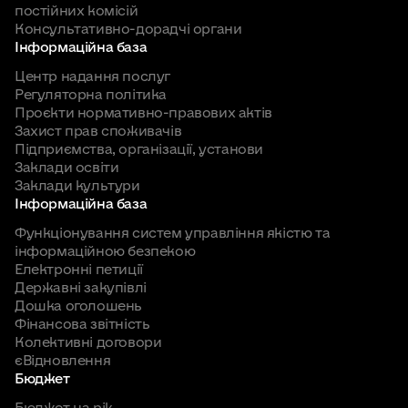
постійних комісій
Консультативно-дорадчі органи
1.17 сектор з матеріально-технічного
Інформаційна база
директор Комунального
забезпечення та обслуговування
Шабліян Ольга
підприємства «Парковка та
Центр надання послуг
Василівна
реклама» Криворізької
Регуляторна політика
міської ради
2. Управління праці та соціального захисту
Проєкти нормативно-правових актів
населення
Захист прав споживачів
Підприємства, організації, установи
директор Комунального
Заклади освіти
3. Управління з питань благоустрою та
Яновський
закладу позашкільної
Заклади культури
Олександр
освіти «Дитячо-юнацька
житлової політики
Інформаційна база
Юрійович
спортивна школа №3»
Криворізької міської ради
Функціонування систем управління якістю та
4. Управління підприємництва, економіки та
інформаційною безпекою
перспективного розвитку району
Електронні петиції
Державні закупівлі
5. Відділ освіти
Дошка оголошень
Фінансова звітність
Колективні договори
6. Фінансовий відділ
єВідновлення
Бюджет
7. Служба у справах дітей
Бюджет на рік