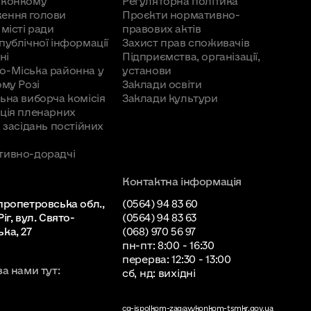
иконкому
Регуляторна політика
ення голови
Проєкти нормативно-
50072, вул. Миколи Куліша, буд. 100
 місті ради
правових актів
публічної інформації
Захист прав споживачів
ні
Підприємства, організації,
о-Міська районна у
установи
ому Розі
Заклади освіти
50072, вул. Кременчуцька, буд. 15а
ьна виборча комісія
Заклади культури
ція пленарних
50072, вул. Новопокровська, буд. 92
а засідань постійних
тивно-дорадчі
50072, вул. Героїв полку «Азов», буд. 158
50024, Новопокровська, буд. 66
Контактна інформація
на
096 232 37 70
пропетровська обл.,
(0564) 94 83 60
50072, вул. Шевченка, буд. 34
іг, вул. Свято-
(0564) 94 83 63
ка, 27
(068) 970 56 97
на
50072, вул. Володимира Винниченка, буд. 267
пн-пт: 8:00 - 16:30
перерва: 12:30 - 13:00
50072, вул. Володимира Винниченка, буд. 75
за нами тут:
сб, нд: вихідні
cg-ispolkom-zag@vykonkom-tsmkr.gov.ua