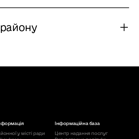
Домашня адреса
 району
ків.
язки
50072, вул. Чугуївська, буд. 2
50072, вул. Чугуївська, буд. 2
50072, вул. Душанбинська, буд. 13
а
50072, вул. Черемшини, буд. 24
50072, вул. Волноваська, буд. 24
інформація
Інформаційна база
а
50072, вул. Арктична, буд. 11
йонної у місті ради
Центр надання послуг
50072, вул. Високопільська, буд. 40