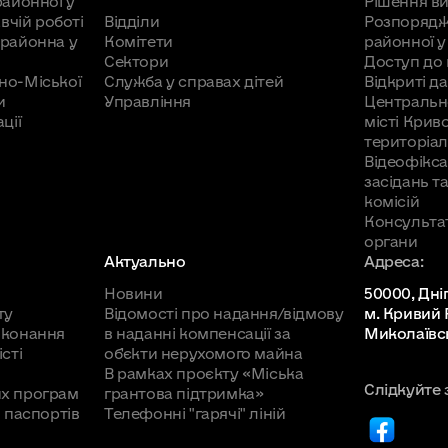
районної у
Рішення в
вчій роботі
Відділи
Розпорядж
адського (Шмідта)
Молотай Олена Євгенівна
районна у
Комітети
районної у
ича, буд. №№ 15, 17
дія Удовенка, Інженерів
Сектори
Доступ до 
Тимчасово відсутній
. Водний
но-Міської
Служба у справах дітей
Відкриті да
емних добровольців
и
Управління
Центральн
ича, буд. № 19
ції
місті Крив
 Українська, буд. № 193-
Фоменко Марина Василівна
територіал
учика)
ича, буд. № 21
Відеофікса
-99; 72-118, Українська,
Рибак Валентина Миколаївна
засідань т
комісій
ка, буд. № 58
уд. № 99-263; 54-200,
Консульта
Басенко Наталя Віталіївна
буд. № 8а, Чемпіонів
органи
товича, Українська, буд. №
Актуально
Адреса:
ка, буд. № 60
Мельникова Ольга Станіславів
ініна)
Новини
50000, Дні
Гардаш Любов Іванівна
ту
Відомості про надання/відмову
м. Кривий Р
ка, буд. № 62
 № 155-311; 202а, 208-352,
иконання
в наданні компенсації за
Миколаївсь
Стафєєва Лариса Олександрів
сті
об'єкти нерухомого майна
В рамках проєкту «Міська
-206, Охріма Кравченка
Маркіна Тетяна Анатоліївна
Слідкуйте 
х програм
грантова підтримка»
ди територіальної, буд. № 1
 паспортів
Телефонні "гарячі" ліній
м