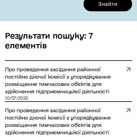
Анонси
Відділ з питань служби в органах місцевого
Рік
Місяць
День
Знайти
самоврядування та кадрової роботи
2026
Січень
1
Юридичний відділ
2025
Лютий
2
Голова районної у місті ради інформує
Результати пошуку: 7
2024
Березень
3
елементів
Відділ з питань надзвичайних ситуацій та
2023
Квітень
4
цивільного захисту населення
2022
Травень
5
Організаційний відділ
Про проведення засідання районної
2021
Червень
6
постійно діючої комісії з упорядкування
Загальний відділ
розміщення тимчасових об'єктів для
2020
Липень
7
Відділ з питань економіки та
здійснення підприємницької діяльності
перспективного розвитку району
10/07/2026
2019
Серпень
8
Відділ розвитку підприємництва
Про проведення засідання районної
2018
Вересень
9
постійно діючої комісії з упорядкування
Управління з питань благоустрою та
розміщення тимчасових об'єктів для
2017
Жовтень
10
житлової політики
здійснення підприємницької діяльності