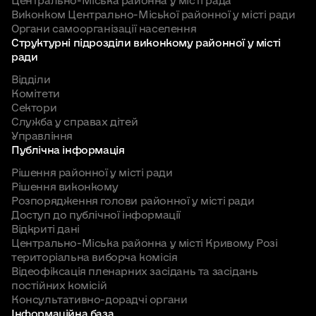
Центрально-Міська районна у місті рада
Виконком Центрально-Міської районної у місті ради
Сектор з питань мобілізаційної та
Органи самоорганізації населення
оборонної роботи
Структурні підрозділи виконкому районної у місті
ради
Відділи
Комітети
Сектори
Служба у справах дітей
Управління
Публічна інформація
Рішення районної у місті ради
Рішення виконкому
Розпорядження голови районної у місті ради
Доступ до публічної інформації
Відкриті дані
Центрально-Міська районна у місті Кривому Розі
територіальна виборча комісія
Відеофіксація пленарних засідань та засідань
постійних комісій
Консультативно-дорадчі органи
Інформаційна база