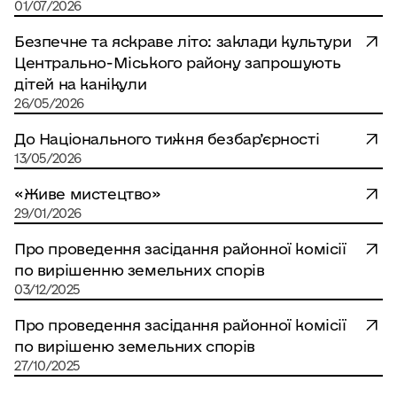
2016
Листопад
11
01/07/2026
Відділ з питань земельних відносин
2015
Грудень
12
Безпечне та яскраве літо: заклади культури
Служба у справах дітей
Центрально-Міського району запрошують
2014
13
дітей на канікули
Відділ бухгалтерського обліку
26/05/2026
2013
14
Відділ ведення Державного реєстру
До Національного тижня безбар’єрності
виборців
2012
15
13/05/2026
Відділ культури
2011
16
«Живе мистецтво»
Комітет у справах сім’ї та молоді
2010
17
29/01/2026
Комітет по фізичній культурі і спорту
Про проведення засідання районної комісії
2009
18
по вирішенню земельних спорів
Управління праці та соціального захисту
2008
19
03/12/2025
населення
2007
20
Про проведення засідання районної комісії
Відділ освіти
по вирішеню земельних спорів
21
27/10/2025
Фінансовий відділ
22