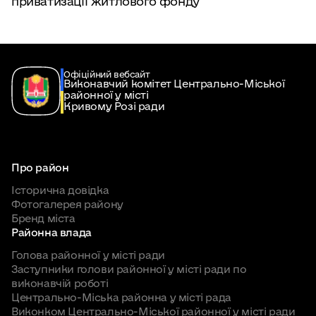
приватизації житлового фонду
Офіційний вебсайт
Виконавчий комітет Центрально-Міської
районної у місті
Кривому Розі ради
Про район
Історична довідка
Фотогалерея району
Бренд міста
Районна влада
Голова районної у місті ради
Заступники голови районної у місті ради по
виконавчій роботі
Центрально-Міська районна у місті рада
Виконком Центрально-Міської районної у місті ради