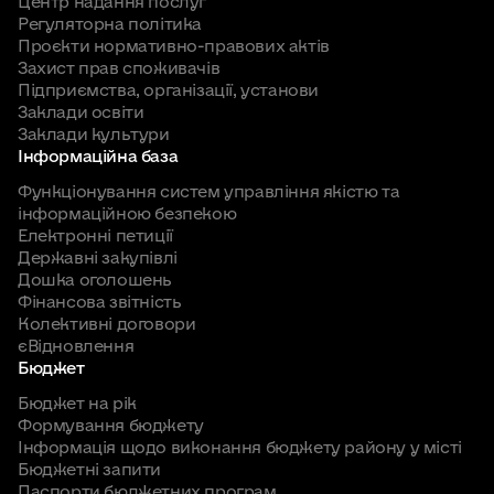
Центр надання послуг
Регуляторна політика
Проєкти нормативно-правових актів
Захист прав споживачів
Підприємства, організації, установи
Заклади освіти
Заклади культури
Інформаційна база
Функціонування систем управління якістю та
інформаційною безпекою
Електронні петиції
Державні закупівлі
Дошка оголошень
Фінансова звітність
Колективні договори
єВідновлення
Бюджет
Бюджет на рік
Формування бюджету
Інформація щодо виконання бюджету району у місті
Бюджетні запити
Паспорти бюджетних програм