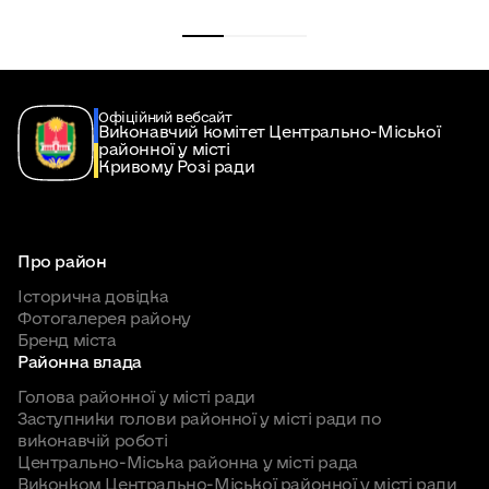
Офіційний вебсайт
Виконавчий комітет Центрально-Міської
районної у місті
Кривому Розі ради
Про район
Історична довідка
Фотогалерея району
Бренд міста
Районна влада
Голова районної у місті ради
Заступники голови районної у місті ради по
виконавчій роботі
Центрально-Міська районна у місті рада
Виконком Центрально-Міської районної у місті ради