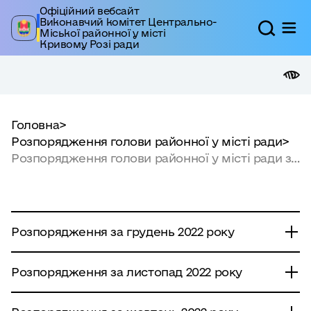
Офіційний вебсайт
Виконавчий комітет Центрально-
Міської районної у місті
Кривому Розі ради
Головна
>
Розпорядження голови районної у місті ради
>
Розпорядження голови районної у місті ради за
2022 рік
Розпорядження за грудень 2022 року
від 28.12.2022 №163-р
"Про нагородження
Розпорядження за листопад 2022 року
Подякою голови районної у місті ради".
від 30.11.2022 №146-р
"Про затвердження