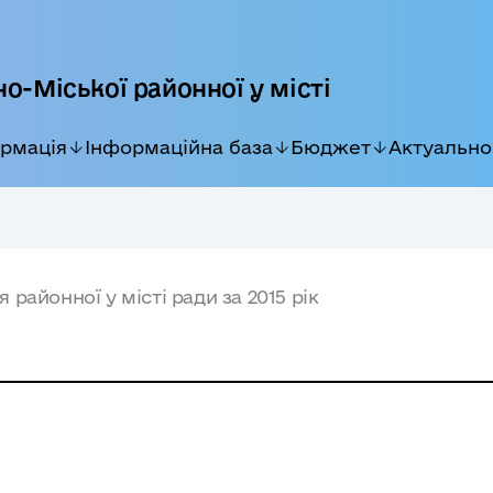
о-Міської районної у місті
ормація
Інформаційна база
Бюджет
Актуально
 районної у місті ради за 2015 рік