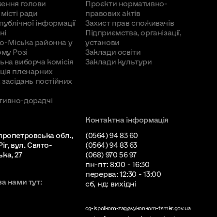
ення голови
Проєкти нормативно-
;
 місті ради
правових актів
 району на 2016 рік"
(додаток)
(внесено зміни
публічної інформації
Захист прав споживачів
від 16.12.2016 №109
)
ні
Підприємства, організації,
о-Міська районна у
установи
ому Розі
Заклади освіти
ону на 2016 рік"
(додаток 1)
(додаток 2)
ьна виборча комісія
Заклади культури
 26.08.2016 №73
,
21.10.2016 №88
,
від 04.11.2016
ція пленарних
а засідань постійних
тивно-дорадчі
ок 4)
(додаток 5)
(додаток 6)
(внесено зміни
,
від 21.10.2016 №87
,
від 04.11.2016 №98
,
від
Контактна інформація
пропетровська обл.,
(0564) 94 83 60
іг, вул. Свято-
(0564) 94 83 63
45 “Про затвердження Програми соціально-
ка, 27
(068) 970 56 97
пн-пт: 8:00 - 16:30
перерва: 12:30 - 13:00
за нами тут:
сб, нд: вихідні
твердження Програми соціального захисту
cg-ispolkom-zag@vykonkom-tsmkr.gov.ua