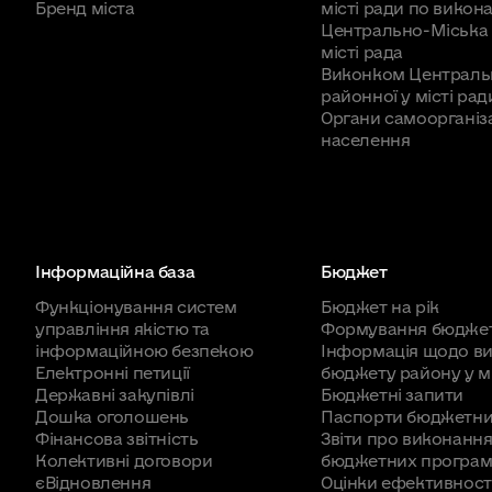
Бренд міста
місті ради по викона
№340
"Про стан розрахунків населен
Центрально-Міська 
№11
"Про затвердження Програми соц
місті рада
рішеннями:
від 29.03.2016 №38,
від 1
Виконком Централь
районної у місті рад
Органи самоорганіза
№10
"Про затвердження Програми со
населення
(внесено зміни рішеннями:
від 29.0
№99
,
29.11.2016 №102
)
№9
"Про районний у місті бюджетна 
рішеннями:
від 29.03.2016 №30
,
від 3
Інформаційна база
Бюджет
29.11.2016 №101
,
від 16.12.2016 №108
,
ві
Функціонування систем
Бюджет на рік
управління якістю та
Формування бюдже
№8
"Про внесення змін у додаток до
інформаційною безпекою
Інформація щодо в
Електронні петиції
бюджету району у мі
економічного розвитку району на 201
Державні закупівлі
Бюджетні запити
Дошка оголошень
Паспорти бюджетни
№7
"Про внесення змін до рішення р
Фінансова звітність
Звіти про виконання
Колективні договори
бюджетних програ
мешканців Центрально-Міського рай
єВідновлення
Оцінки ефективност