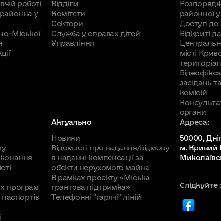
вчій роботі
Відділи
Розпорядж
ня за житлово-комунальні послуги та енергоносії"
районна у
Комітети
районної у
іального захисту мешканців Центрально-Міського
Сектори
Доступ до 
7.06.2016 №59
,
від 21.10.2016 №91
,
від 29.11.2016 №104
,
но-Міської
Служба у справах дітей
Відкриті да
и
Управління
Центральн
ції
місті Крив
ціально-економічного та культурного розвитку рай
територіал
3.2016 №32
,
від 31.03.2016 №43
,
від 17.06.2016 №56
,
від
Відеофікса
засідань т
комісій
Консульта
2016 рік"
(додаток 1)
(додаток 2)
(додаток 3)
(додат
органи
1.03.2016 №42
,
від 17.06.2016 №55
,
від 26.08.2016 №72
Актуально
Адреса:
д 23.12.2016 №111
)
Новини
50000, Дні
ту
Відомості про надання/відмову
м. Кривий Р
 рішення районної у місті ради від 20.02.2015 № 3
иконання
в наданні компенсації за
Миколаївсь
сті
об'єкти нерухомого майна
5 рік"
В рамках проєкту «Міська
Слідкуйте 
х програм
грантова підтримка»
айонної у місті ради від 30.12.2014 № 336 «Про за
 паспортів
Телефонні "гарячі" ліній
м
ону на 2015 рік"
(додаток)
і