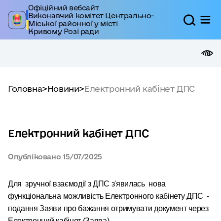
Офіційний вебсайт
Виконавчий комітет Центрально-
Міської районної у місті
Кривому Розі ради
Головна
>
Новини
>
Електронний кабінет ДПС
Електронний кабінет ДПС
Опубліковано
15/07/2025
Для зручної взаємодії з ДПС з'явилась нова
функціональна можливість Електронного кабінету ДПС -
подання Заяви про бажання отримувати документ через
Електронний кабінет (Заява)