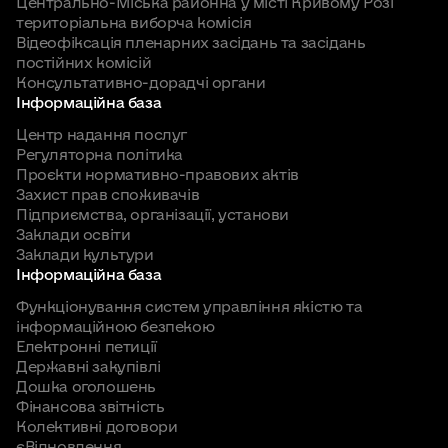
Центрально-Міська районна у місті Кривому Розі
територіальна виборча комісія
Відеофіксація пленарних засідань та засідань
постійних комісій
Консультативно-дорадчі органи
Інформаційна база
Центр надання послуг
Регуляторна політика
Проєкти нормативно-правових актів
Захист прав споживачів
Підприємства, організації, установи
Заклади освіти
Заклади культури
Інформаційна база
Функціонування систем управління якістю та
інформаційною безпекою
Електронні петиції
Державні закупівлі
Дошка оголошень
Фінансова звітність
Колективні договори
єВідновлення