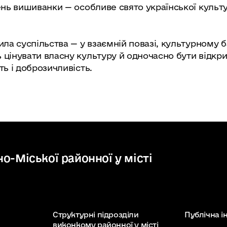
ень вишиванки — особливе свято української культ
ла суспільства — у взаємній повазі, культурному б
 цінувати власну культуру й одночасно бути відкр
ть і доброзичливість.
о-Міської районної у місті
Структурні підрозділи
Публічна 
виконкому районної у місті