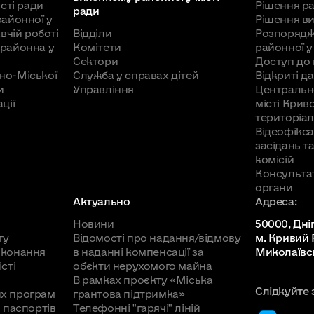
сті ради
Рішення ра
ради
районної у
Рішення в
вчій роботі
Відділи
Розпорядж
районна у
Комітети
районної у
Сектори
Доступ до 
но-Міської
Служба у справах дітей
Відкриті да
и
Управління
Центральн
ції
місті Крив
територіал
Відеофікса
засідань т
комісій
Консульта
органи
Актуально
Адреса:
Новини
50000, Дні
ту
Відомості про надання/відмову
м. Кривий Р
иконання
в наданні компенсації за
Миколаївсь
сті
об'єкти нерухомого майна
В рамках проєкту «Міська
Слідкуйте 
х програм
грантова підтримка»
 паспортів
Телефонні "гарячі" ліній