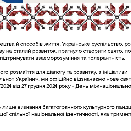
тецтва й способів життя. Українське суспільство, р
ву на сталий розвиток, прагнуло створити свято, п
 підтримувати взаєморозуміння та толерантність.
ого розмаїття для діалогу та розвитку, з ініціативи
ільнот України», ми офіційно відзначаємо нове свят
24 від 27 грудня 2024 року - День міжнаціональної
е лише визнання багатогранного культурного лан
ої спільної національної ідентичності, яка тримає