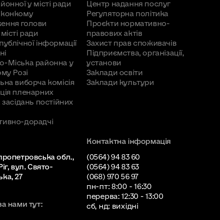
йонної у місті ради
Центр надання послуг
иконкому
Регуляторна політика
ення голови
Проєкти нормативно-
 місті ради
правових актів
публічної інформації
Захист прав споживачів
ні
Підприємства, організації,
о-Міська районна у
установи
ому Розі
Заклади освіти
ьна виборча комісія
Заклади культури
ція пленарних
а засідань постійних
тивно-дорадчі
Контактна інформація
пропетровська обл.,
(0564) 94 83 60
іг, вул. Свято-
(0564) 94 83 63
ка, 27
(068) 970 56 97
пн-пт: 8:00 - 16:30
перерва: 12:30 - 13:00
за нами тут:
сб, нд: вихідні