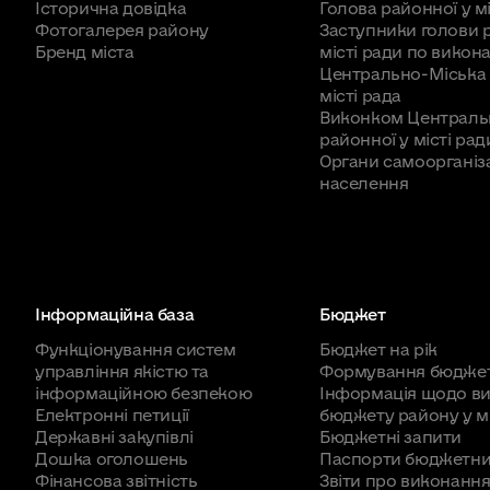
Історична довідка
Голова районної у мі
Фотогалерея району
Заступники голови 
Бренд міста
місті ради по викона
Центрально-Міська 
місті рада
Виконком Централь
районної у місті рад
Органи самоорганіза
населення
Інформаційна база
Бюджет
Функціонування систем
Бюджет на рік
управління якістю та
Формування бюдже
інформаційною безпекою
Інформація щодо в
Електронні петиції
бюджету району у мі
Державні закупівлі
Бюджетні запити
Дошка оголошень
Паспорти бюджетни
Фінансова звітність
Звіти про виконання