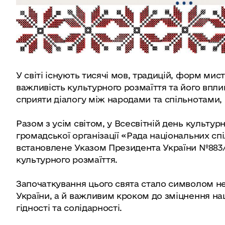
У світі існують тисячі мов, традицій, форм мис
важливість культурного розмаїття та його впли
сприяти діалогу між народами та спільнотами,
Разом з усім світом, у Всесвітній день культурн
громадської організації «Рада національних сп
встановлене Указом Президента України №883/20
культурного розмаїття.
Започаткування цього свята стало символом н
України, а й важливим кроком до зміцнення наш
гідності та солідарності.