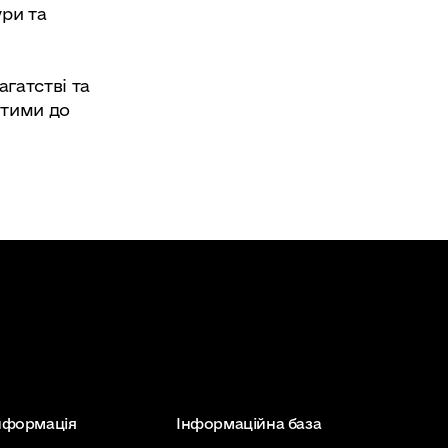
ури та
агатстві та
итими до
інформація
Інформаційна база