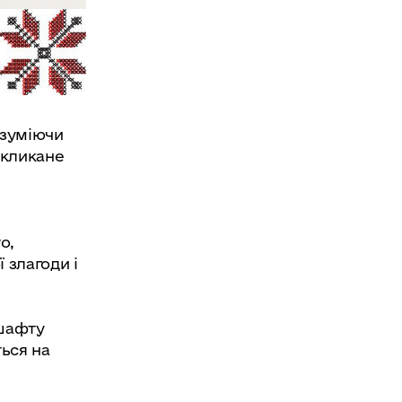
озуміючи
окликане
о,
 злагоди і
дшафту
ться на