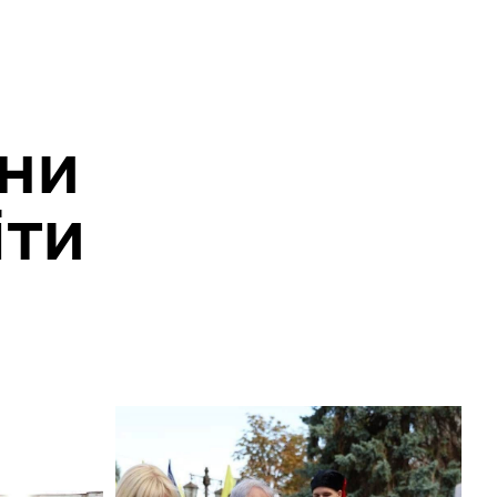
їни
іти