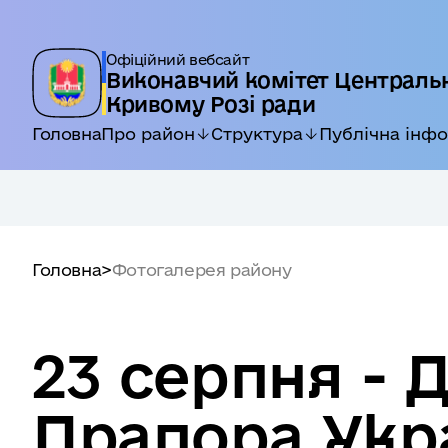
Офіційний вебсайт
Виконавчий комітет Центральн
Кривому Розі ради
Головна
Про район
Структура
Публічна інф
Головна
>
Фотогалерея району
23 серпня - 
Прапора Укр