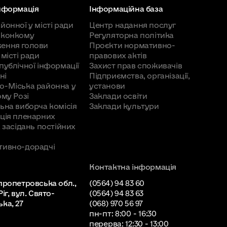
інформація
Інформаційна база
йонної у місті ради
Центр надання послуг
иконкому
Регуляторна політика
ення голови
Проєкти нормативно-
 місті ради
правових актів
публічної інформації
Захист прав споживачів
ні
Підприємства, організації,
о-Міська районна у
установи
ому Розі
Заклади освіти
ьна виборча комісія
Заклади культури
ція пленарних
а засідань постійних
тивно-дорадчі
Контактна інформація
пропетровська обл.,
(0564) 94 83 60
іг, вул. Свято-
(0564) 94 83 63
ка, 27
(068) 970 56 97
пн-пт: 8:00 - 16:30
перерва: 12:30 - 13:00