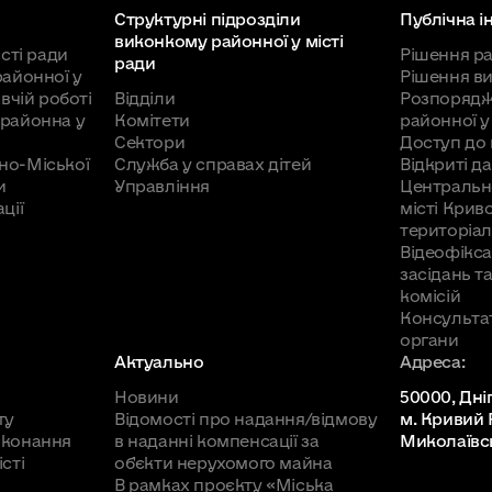
Структурні підрозділи
Публічна 
виконкому районної у місті
сті ради
Рішення ра
ради
районної у
Рішення в
вчій роботі
Відділи
Розпорядж
районна у
Комітети
районної у
Сектори
Доступ до 
но-Міської
Служба у справах дітей
Відкриті да
и
Управління
Центральн
ції
місті Крив
територіал
Відеофікса
засідань т
комісій
Консульта
органи
Актуально
Адреса:
Новини
50000, Дні
ту
Відомості про надання/відмову
м. Кривий Р
иконання
в наданні компенсації за
Миколаївсь
сті
об'єкти нерухомого майна
В рамках проєкту «Міська