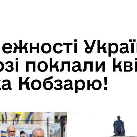
лежності Укра
зі поклали кв
ка Кобзарю!