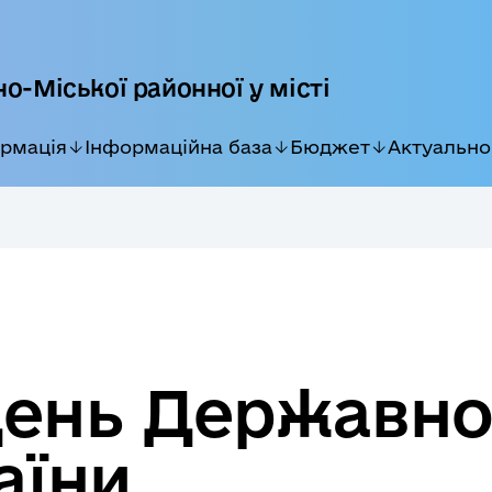
о-Міської районної у місті
ормація
Інформаційна база
Бюджет
Актуально
День Державно
аїни