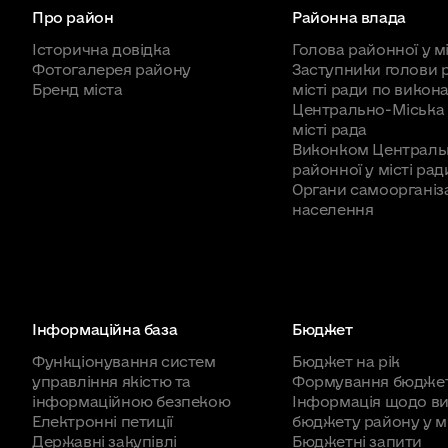
Про район
Районна влада
Історична довідка
Голова районної у мі
Фотогалерея району
Заступники голови 
Бренд міста
місті ради по викона
Центрально-Міська 
місті рада
Виконком Централь
районної у місті рад
Органи самоорганіза
населення
Інформаційна база
Бюджет
Функціонування систем
Бюджет на рік
управління якістю та
Формування бюдже
інформаційною безпекою
Інформація щодо в
Електронні петиції
бюджету району у мі
Державні закупівлі
Бюджетні запити