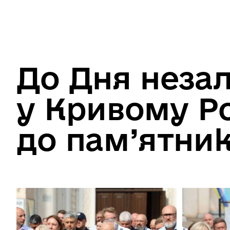
До Дня неза
у Кривому Ро
до пам’ятни