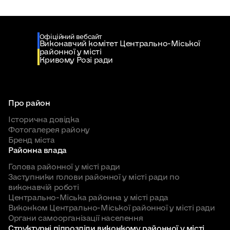
Офіційний вебсайт
Виконавчий комітет Центрально-Міської
районної у місті
Кривому Розі ради
Про район
Історична довідка
Фотогалерея району
Бренд міста
Районна влада
Голова районної у місті ради
Заступники голови районної у місті ради по
виконавчій роботі
Центрально-Міська районна у місті рада
Виконком Центрально-Міської районної у місті ради
Органи самоорганізації населення
Структурні підрозділи виконкому районної у місті