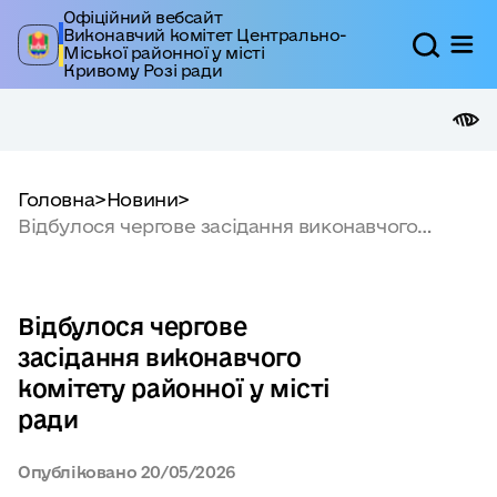
Офіційний вебсайт
Виконавчий комітет Центрально-
Міської районної у місті
Кривому Розі ради
Головна
>
Новини
>
Відбулося чергове засідання виконавчого
комітету районної у місті ради
Відбулося чергове
засідання виконавчого
комітету районної у місті
ради
Опубліковано
20/05/2026