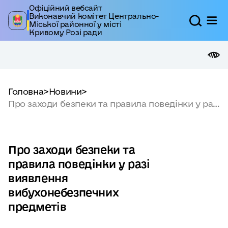
Офіційний вебсайт
Виконавчий комітет Центрально-
Міської районної у місті
Кривому Розі ради
Головна
>
Новини
>
Про заходи безпеки та правила поведінки у разі
виявлення вибухонебезпечних предметів
Про заходи безпеки та
правила поведінки у разі
виявлення
вибухонебезпечних
предметів