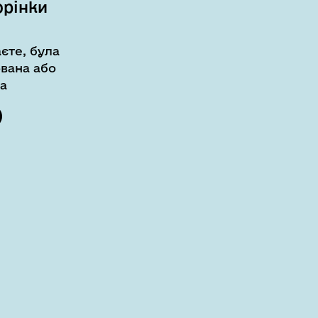
орінки
єте, була
вана або
а