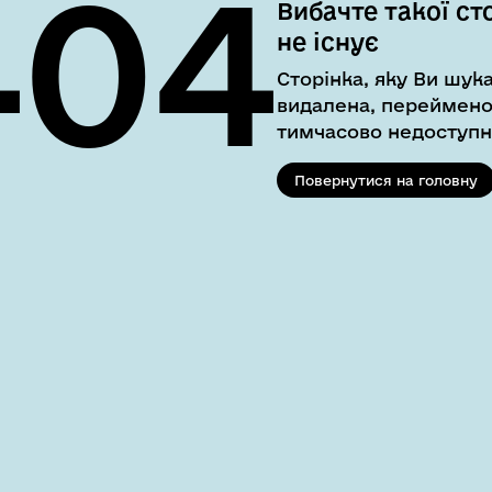
404
Вибачте такої ст
не існує
Сторінка, яку Ви шука
видалена, переймено
тимчасово недоступн
Повернутися на головну